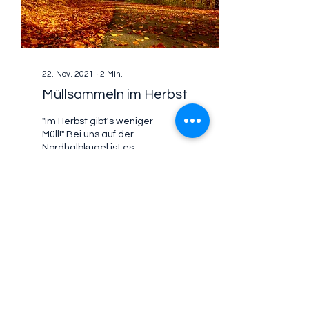
22. Nov. 2021
∙
2
Min.
Müllsammeln im Herbst
"Im Herbst gibt's weniger
Müll!" Bei uns auf der
Nordhalbkugel ist es
gerade wunderschön
herbstlich. Das Wetter
wird merklich kälter, der...
37
0
Über Swuupy