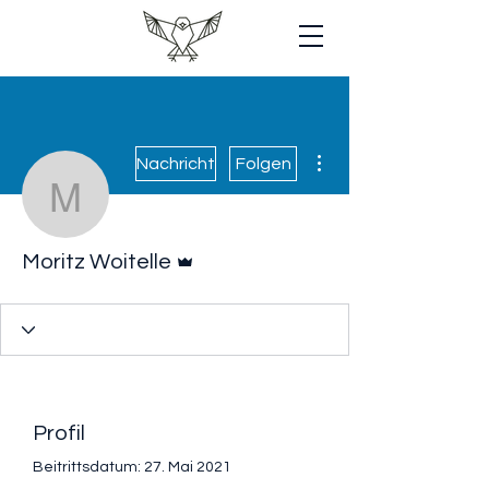
Weitere Optionen
Nachricht
Folgen
Moritz Woitelle
Administrator
Moritz Woitelle
Profil
Beitrittsdatum: 27. Mai 2021